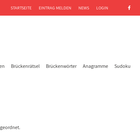
STARTSEITE
EINTRAG MELDEN
NEWS
LOGIN
gen
Brückenrätsel
Brückenwörter
Anagramme
Sudoku
ugeordnet.