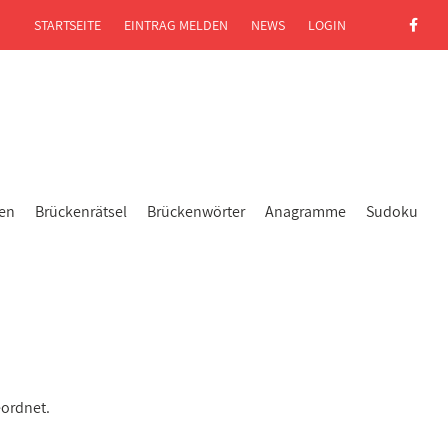
STARTSEITE
EINTRAG MELDEN
NEWS
LOGIN
gen
Brückenrätsel
Brückenwörter
Anagramme
Sudoku
eordnet.