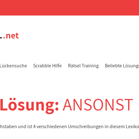
Lückensuche
Scrabble Hilfe
Rätsel Training
Beliebte Lösun
-Lösung:
ANSONST
chstaben und ist 4 verschiedenen Umschreibungen in diesem Lexik