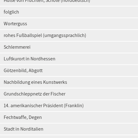
Hülse von Früchten, Schote (norddeutsch)
folglich
Worterguss
rohes Fußballspiel (umgangssprachlich)
Schlemmerei
Luftkurort in Nordhessen
Götzenbild, Abgott
Nachbildung eines Kunstwerks
Grundschleppnetz der Fischer
14. amerikanischer Präsident (Franklin)
Fechtwaffe, Degen
Stadt in Norditalien