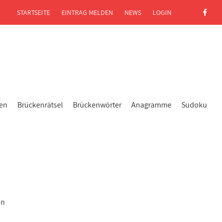
STARTSEITE
EINTRAG MELDEN
NEWS
LOGIN
gen
Brückenrätsel
Brückenwörter
Anagramme
Sudoku
on