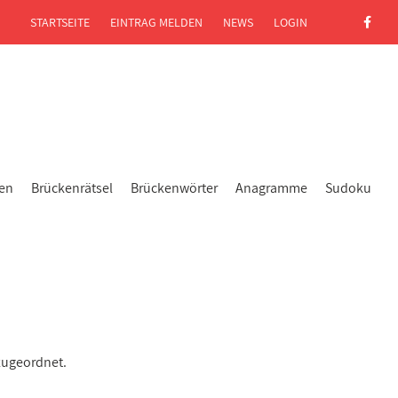
STARTSEITE
EINTRAG MELDEN
NEWS
LOGIN
gen
Brückenrätsel
Brückenwörter
Anagramme
Sudoku
zugeordnet.