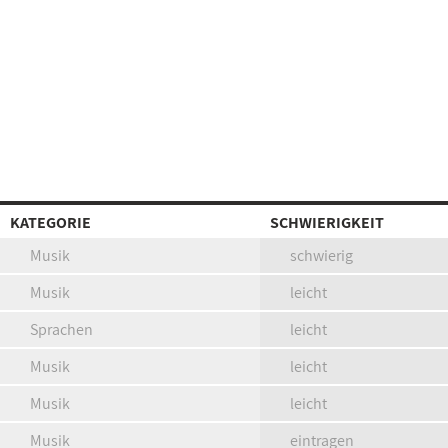
KATEGORIE
SCHWIERIGKEIT
Musik
schwierig
Musik
leicht
Sprachen
leicht
Musik
leicht
Musik
leicht
Musik
eintragen