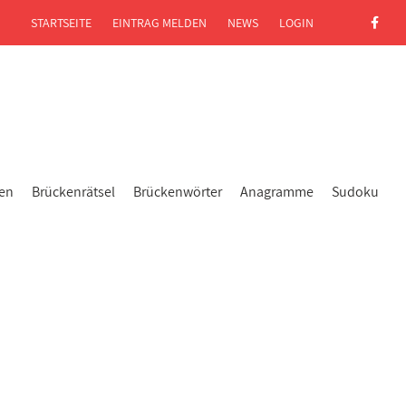
STARTSEITE
EINTRAG MELDEN
NEWS
LOGIN
gen
Brückenrätsel
Brückenwörter
Anagramme
Sudoku