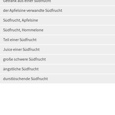
Getränk aus einer Südfrucht
der Apfelsine verwandte Südfrucht
Südfrucht, Apfelsine
Südfrucht, Hornmelone
Teil einer Südfrucht
Juice einer Südfrucht
große schwere Südfrucht
ängstliche Südfrucht
durstlöschende Südfrucht