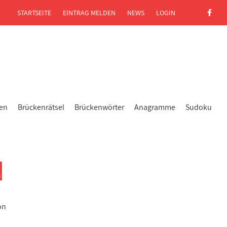
STARTSEITE
EINTRAG MELDEN
NEWS
LOGIN
gen
Brückenrätsel
Brückenwörter
Anagramme
Sudoku
N
on