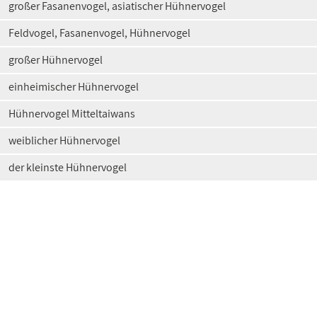
großer Fasanenvogel, asiatischer Hühnervogel
Feldvogel, Fasanenvogel, Hühnervogel
großer Hühnervogel
einheimischer Hühnervogel
Hühnervogel Mitteltaiwans
weiblicher Hühnervogel
der kleinste Hühnervogel