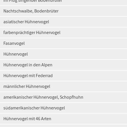
im Flug singender Bodenbrüter
Nachtschwalbe, Bodenbrüter
asiatischer Hühnervogel
farbenprächtiger Hühnervogel
Fasanvogel
Hühnervogel
Hühnervogel in den Alpen
Hühnervogel mit Federrad
männlicher Hühnervogel
amerikanischer Hühnervogel, Schopfhuhn
südamerikanischer Hühnervogel
Hühnervogel mit 46 Arten