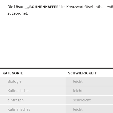
Die Lösung
„BOHNENKAFFEE“
im Kreuzworträtsel enthält zw
zugeordnet.
KATEGORIE
SCHWIERIGKEIT
Biologie
leicht
Kulinarisches
leicht
eintragen
sehr leicht
Kulinarisches
leicht