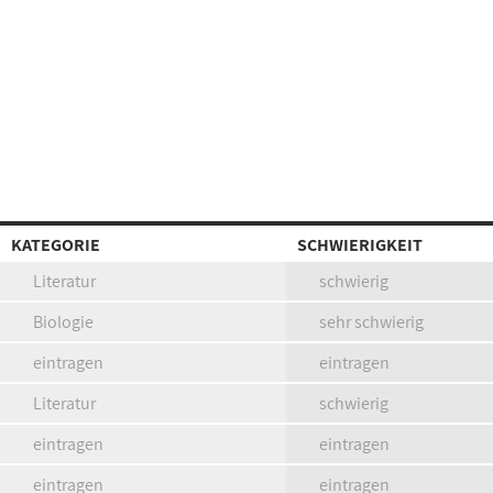
KATEGORIE
SCHWIERIGKEIT
Literatur
schwierig
Biologie
sehr schwierig
eintragen
eintragen
Literatur
schwierig
eintragen
eintragen
eintragen
eintragen