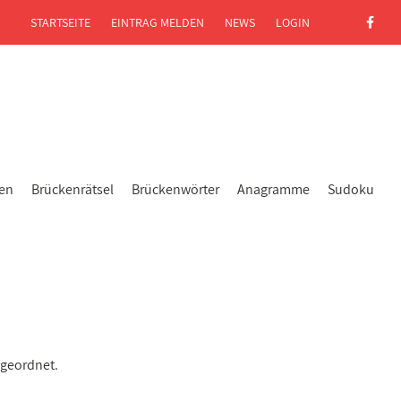
STARTSEITE
EINTRAG MELDEN
NEWS
LOGIN
gen
Brückenrätsel
Brückenwörter
Anagramme
Sudoku
ugeordnet.