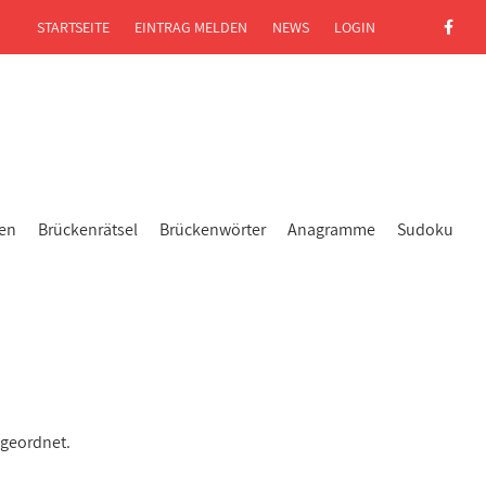
STARTSEITE
EINTRAG MELDEN
NEWS
LOGIN
gen
Brückenrätsel
Brückenwörter
Anagramme
Sudoku
ugeordnet.