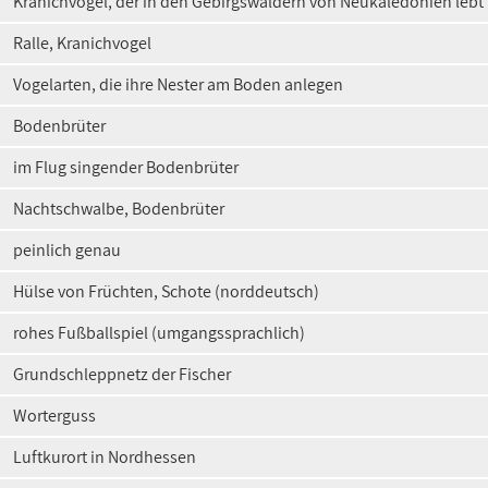
Kranichvogel, der in den Gebirgswäldern von Neukaledonien lebt
Ralle, Kranichvogel
Vogelarten, die ihre Nester am Boden anlegen
Bodenbrüter
im Flug singender Bodenbrüter
Nachtschwalbe, Bodenbrüter
peinlich genau
Hülse von Früchten, Schote (norddeutsch)
rohes Fußballspiel (umgangssprachlich)
Grundschleppnetz der Fischer
Worterguss
Luftkurort in Nordhessen