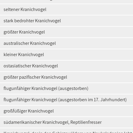
seltener Kranichvogel
stark bedrohter Kranichvogel
größter Kranichvogel
australischer Kranichvogel
kleiner Kranichvogel
ostasiatischer Kranichvogel
größter pazifischer Kranichvogel
flugunfähiger Kranichvogel (ausgestorben)
flugunfähiger Kranichvogel (ausgestorben im 17. Jahrhundert)
großfüßiger Kranichvogel
südamerikanischer Kranichvogel, Reptilienfresser