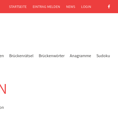
STARTSEITE
EINTRAG MELDEN
NEWS
LOGIN
gen
Brückenrätsel
Brückenwörter
Anagramme
Sudoku
N
kon