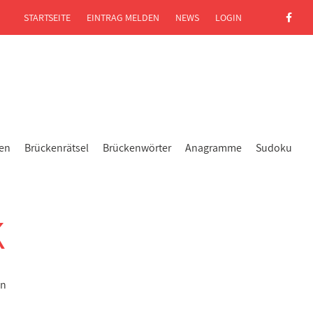
STARTSEITE
EINTRAG MELDEN
NEWS
LOGIN
gen
Brückenrätsel
Brückenwörter
Anagramme
Sudoku
K
on