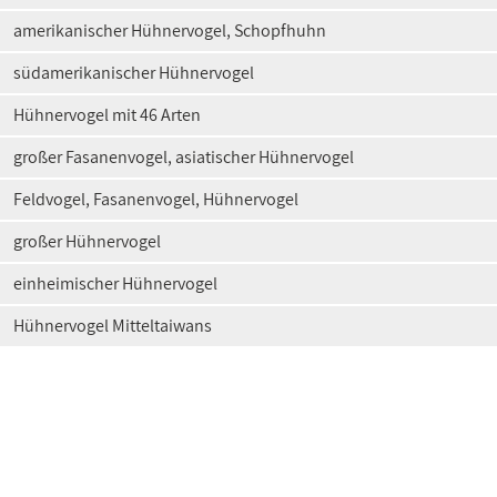
amerikanischer Hühnervogel, Schopfhuhn
südamerikanischer Hühnervogel
Hühnervogel mit 46 Arten
großer Fasanenvogel, asiatischer Hühnervogel
Feldvogel, Fasanenvogel, Hühnervogel
großer Hühnervogel
einheimischer Hühnervogel
Hühnervogel Mitteltaiwans