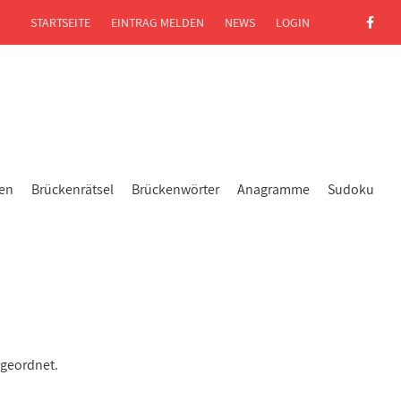
STARTSEITE
EINTRAG MELDEN
NEWS
LOGIN
gen
Brückenrätsel
Brückenwörter
Anagramme
Sudoku
ugeordnet.