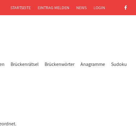
STARTSEITE
EINTRAG MELDEN
NEWS
LOGIN
gen
Brückenrätsel
Brückenwörter
Anagramme
Sudoku
eordnet.