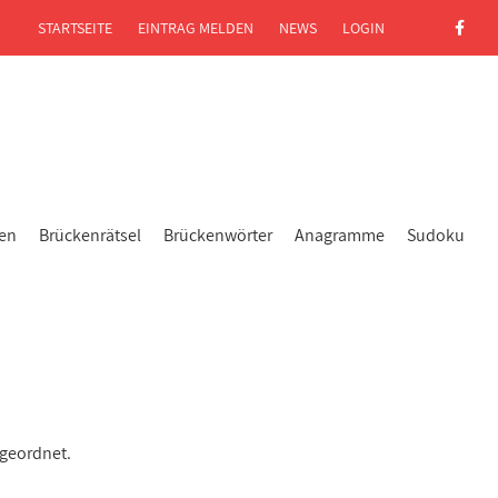
STARTSEITE
EINTRAG MELDEN
NEWS
LOGIN
gen
Brückenrätsel
Brückenwörter
Anagramme
Sudoku
ugeordnet.