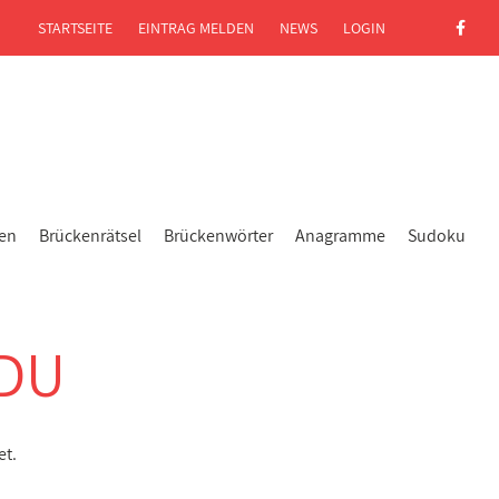
STARTSEITE
EINTRAG MELDEN
NEWS
LOGIN
gen
Brückenrätsel
Brückenwörter
Anagramme
Sudoku
DU
et.