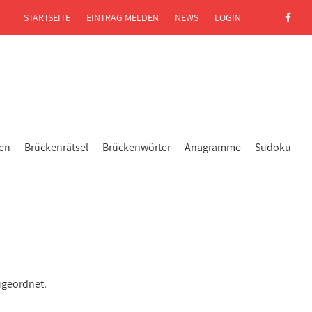
STARTSEITE
EINTRAG MELDEN
NEWS
LOGIN
gen
Brückenrätsel
Brückenwörter
Anagramme
Sudoku
ugeordnet.