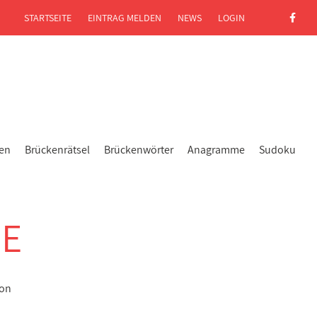
STARTSEITE
EINTRAG MELDEN
NEWS
LOGIN
gen
Brückenrätsel
Brückenwörter
Anagramme
Sudoku
NE
kon