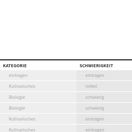
KATEGORIE
SCHWIERIGKEIT
eintragen
eintragen
Kulinarisches
mittel
Biologie
schwierig
Biologie
schwierig
Kulinarisches
eintragen
Kulinarisches
eintragen