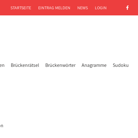
STARTSEITE
EINTRAG MELDEN
NEWS
LOGIN
gen
Brückenrätsel
Brückenwörter
Anagramme
Sudoku
on