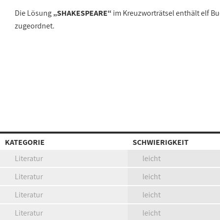
Die Lösung
„SHAKESPEARE“
im Kreuzworträtsel enthält elf 
zugeordnet.
KATEGORIE
SCHWIERIGKEIT
Literatur
leicht
Literatur
leicht
Literatur
leicht
Literatur
leicht