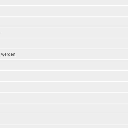
n
t werden