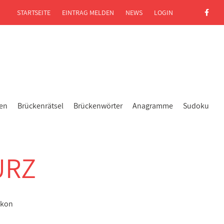
STARTSEITE
EINTRAG MELDEN
NEWS
LOGIN
gen
Brückenrätsel
Brückenwörter
Anagramme
Sudoku
URZ
ikon