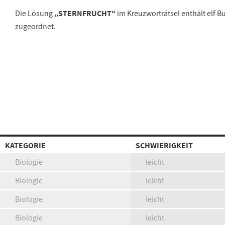
Die Lösung
„STERNFRUCHT“
im Kreuzworträtsel enthält elf 
zugeordnet.
KATEGORIE
SCHWIERIGKEIT
Biologie
leicht
Biologie
leicht
Biologie
leicht
Biologie
leicht