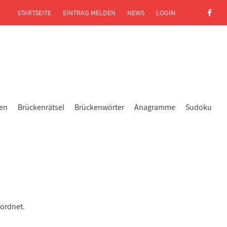
STARTSEITE
EINTRAG MELDEN
NEWS
LOGIN
gen
Brückenrätsel
Brückenwörter
Anagramme
Sudoku
eordnet.