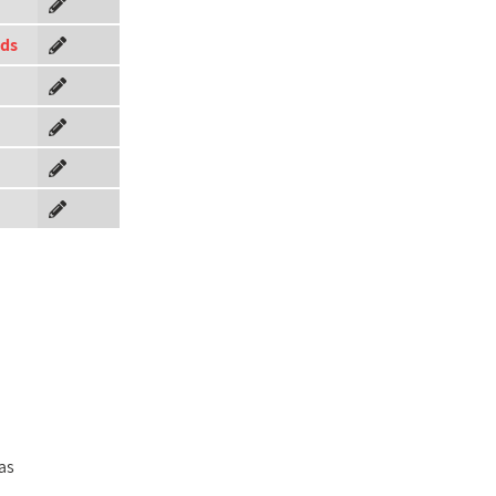
nds
as