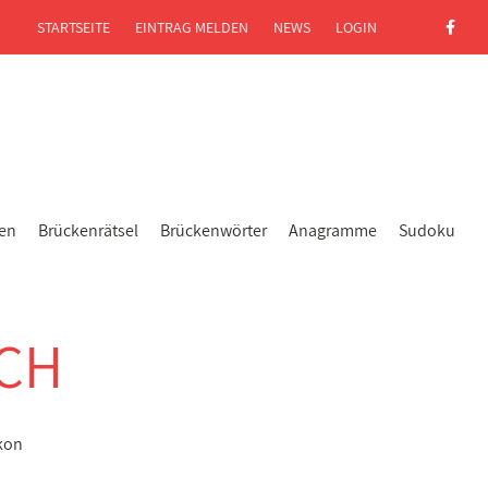
STARTSEITE
EINTRAG MELDEN
NEWS
LOGIN
gen
Brückenrätsel
Brückenwörter
Anagramme
Sudoku
CH
kon