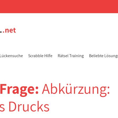
Lückensuche
Scrabble Hilfe
Rätsel Training
Beliebte Lösun
-Frage:
Abkürzung:
es Drucks