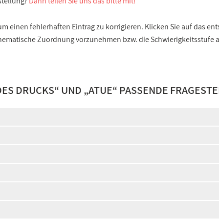
stellung?
Dann teilen Sie uns das bitte mit!
 einen fehlerhaften Eintrag zu korrigieren. Klicken Sie auf das e
e thematische Zuordnung vorzunehmen bzw. die Schwierigkeitsstufe
DES DRUCKS
“ UND „
ATUE
“ PASSENDE FRAGEST