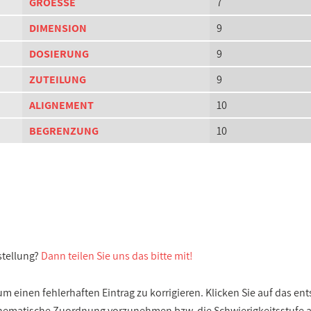
GROESSE
7
DIMENSION
9
DOSIERUNG
9
ZUTEILUNG
9
ALIGNEMENT
10
BEGRENZUNG
10
stellung?
Dann teilen Sie uns das bitte mit!
 einen fehlerhaften Eintrag zu korrigieren. Klicken Sie auf das e
e thematische Zuordnung vorzunehmen bzw. die Schwierigkeitsstufe