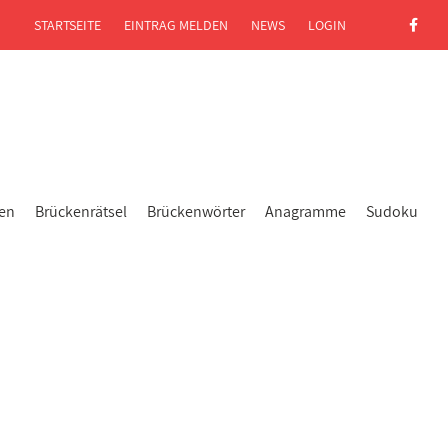
STARTSEITE
EINTRAG MELDEN
NEWS
LOGIN
gen
Brückenrätsel
Brückenwörter
Anagramme
Sudoku