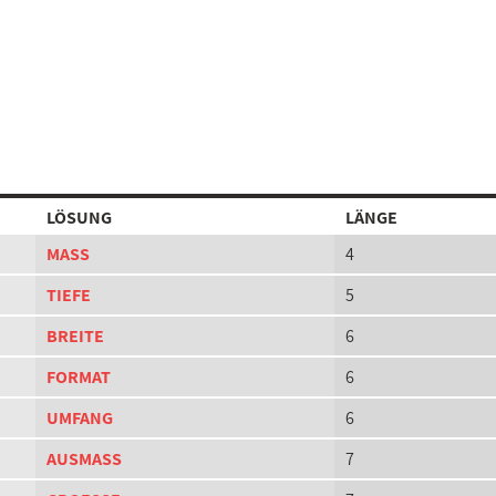
LÖSUNG
LÄNGE
MASS
4
TIEFE
5
BREITE
6
FORMAT
6
UMFANG
6
AUSMASS
7