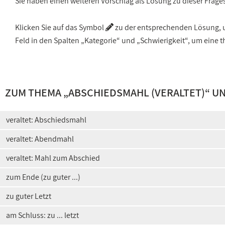
Sie haben einen weiteren Vorschlag als Lösung zu dieser Frage
Klicken Sie auf das Symbol
zu der entsprechenden Lösung, um
Feld in den Spalten „Kategorie“ und „Schwierigkeit“, um ein
ZUM THEMA „
ABSCHIEDSMAHL (VERALTET)
“ UN
veraltet: Abschiedsmahl
veraltet: Abendmahl
veraltet: Mahl zum Abschied
zum Ende (zu guter ...)
zu guter Letzt
am Schluss: zu ... letzt