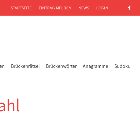
STARTSEITE
EINTRAG MELDEN
NEWS
LOGIN
gen
Brückenrätsel
Brückenwörter
Anagramme
Sudoku
ahl