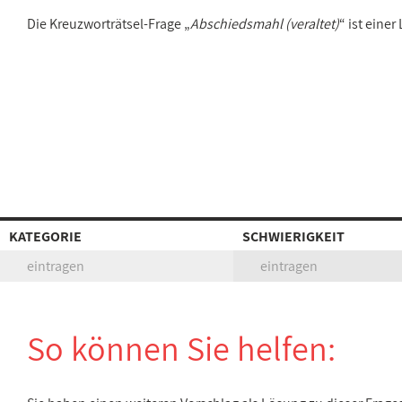
Die Kreuzworträtsel-Frage „
Abschiedsmahl (veraltet)
“ ist eine
KATEGORIE
SCHWIERIGKEIT
eintragen
eintragen
So können Sie helfen: