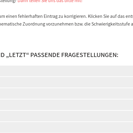
stellung?
Dann teilen Sie uns das bitte mit!
 einen fehlerhaften Eintrag zu korrigieren. Klicken Sie auf das e
e thematische Zuordnung vorzunehmen bzw. die Schwierigkeitsstufe
D „
LETZT
“ PASSENDE FRAGESTELLUNGEN: