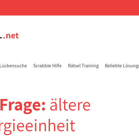
Lückensuche
Scrabble Hilfe
Rätsel Training
Beliebte Lösun
-Frage:
ältere
rgieeinheit