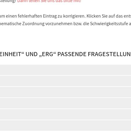
stellung?
Dann teilen Sie uns das bitte mit!
 einen fehlerhaften Eintrag zu korrigieren. Klicken Sie auf das e
e thematische Zuordnung vorzunehmen bzw. die Schwierigkeitsstufe
EINHEIT
“ UND „
ERG
“ PASSENDE FRAGESTELLUN