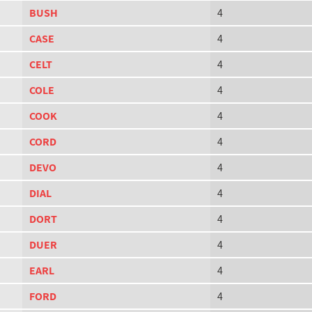
BUSH
4
CASE
4
CELT
4
COLE
4
COOK
4
CORD
4
DEVO
4
DIAL
4
DORT
4
DUER
4
EARL
4
FORD
4