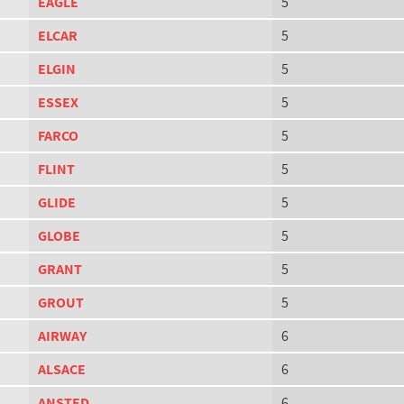
EAGLE
5
ELCAR
5
ELGIN
5
ESSEX
5
FARCO
5
FLINT
5
GLIDE
5
GLOBE
5
GRANT
5
GROUT
5
AIRWAY
6
ALSACE
6
ANSTED
6