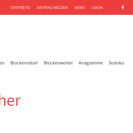
STARTSEITE
EINTRAG MELDEN
NEWS
LOGIN
gen
Brückenrätsel
Brückenwörter
Anagramme
Sudoku
her