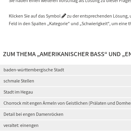
Sie haben einen weiteren Vorschlag als Lösung zu dieser Frage
Klicken Sie auf das Symbol
zu der entsprechenden Lösung, um
Feld in den Spalten „Kategorie“ und „Schwierigkeit“, um ein
ZUM THEMA „
AMERIKANISCHER BASS
“ UND „
E
baden-württembergische Stadt
schmale Stellen
Stadt im Hegau
Chorrock mit engen Ärmeln von Geistlichen (Prälaten und Domhe
Detail bei engen Damenröcken
veraltet: einengen