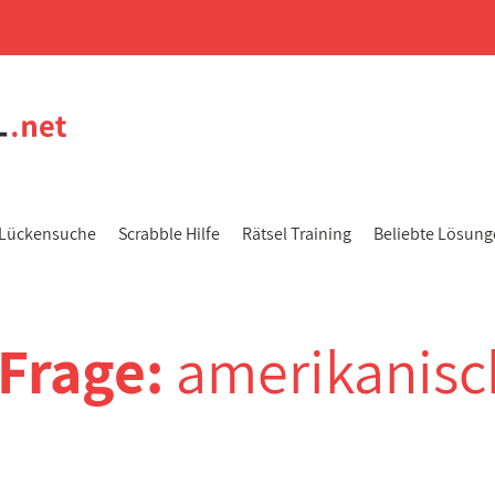
Lückensuche
Scrabble Hilfe
Rätsel Training
Beliebte Lösun
-Frage:
amerikanisc