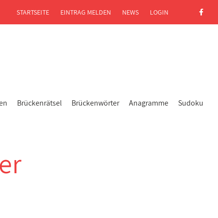
STARTSEITE
EINTRAG MELDEN
NEWS
LOGIN
gen
Brückenrätsel
Brückenwörter
Anagramme
Sudoku
er