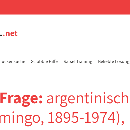
Lückensuche
Scrabble Hilfe
Rätsel Training
Beliebte Lösun
-Frage:
argentinisch
omingo, 1895-1974),