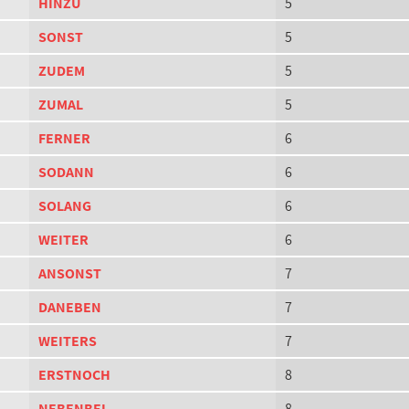
HINZU
5
SONST
5
ZUDEM
5
ZUMAL
5
FERNER
6
SODANN
6
SOLANG
6
WEITER
6
ANSONST
7
DANEBEN
7
WEITERS
7
ERSTNOCH
8
NEBENBEI
8