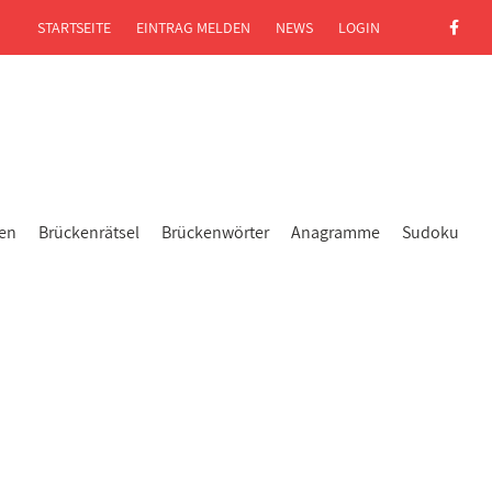
STARTSEITE
EINTRAG MELDEN
NEWS
LOGIN
gen
Brückenrätsel
Brückenwörter
Anagramme
Sudoku