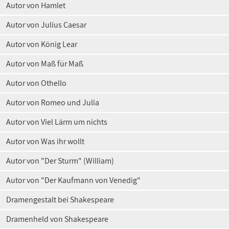
Autor von Hamlet
Autor von Julius Caesar
Autor von König Lear
Autor von Maß für Maß
Autor von Othello
Autor von Romeo und Julia
Autor von Viel Lärm um nichts
Autor von Was ihr wollt
Autor von "Der Sturm" (William)
Autor von "Der Kaufmann von Venedig"
Dramengestalt bei Shakespeare
Dramenheld von Shakespeare