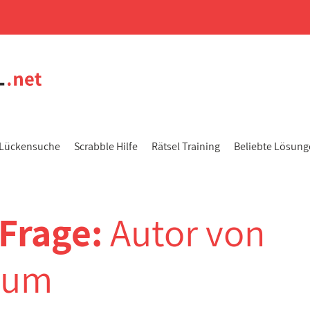
Lückensuche
Scrabble Hilfe
Rätsel Training
Beliebte Lösun
-Frage:
Autor von
aum