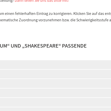
stellung?
Dann teilen Sie uns das bitte mit!
 einen fehlerhaften Eintrag zu korrigieren. Klicken Sie auf das e
e thematische Zuordnung vorzunehmen bzw. die Schwierigkeitsstufe
AUM
“ UND „
SHAKESPEARE
“ PASSENDE