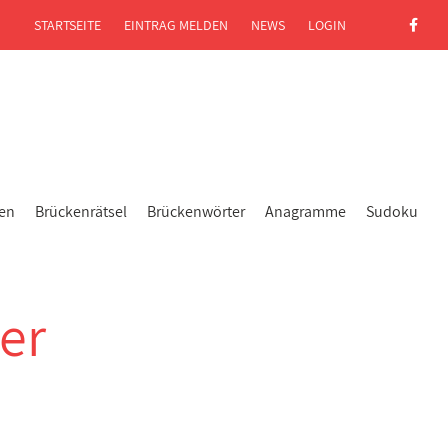
STARTSEITE
EINTRAG MELDEN
NEWS
LOGIN
gen
Brückenrätsel
Brückenwörter
Anagramme
Sudoku
der