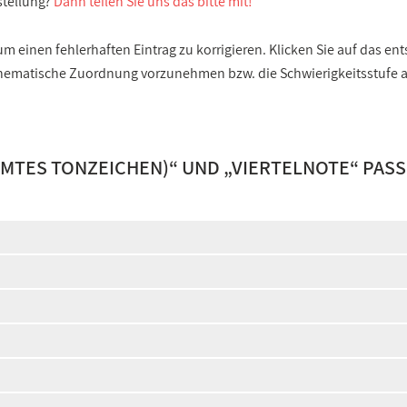
stellung?
Dann teilen Sie uns das bitte mit!
 einen fehlerhaften Eintrag zu korrigieren. Klicken Sie auf das e
e thematische Zuordnung vorzunehmen bzw. die Schwierigkeitsstufe
MMTES TONZEICHEN)
“ UND „
VIERTELNOTE
“ PAS