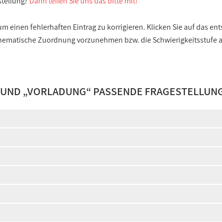
stellung?
Dann teilen Sie uns das bitte mit!
 einen fehlerhaften Eintrag zu korrigieren. Klicken Sie auf das e
e thematische Zuordnung vorzunehmen bzw. die Schwierigkeitsstufe
 UND „
VORLADUNG
“ PASSENDE FRAGESTELLUN