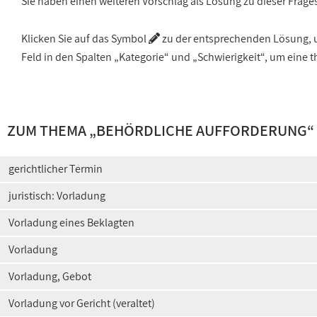
Sie haben einen weiteren Vorschlag als Lösung zu dieser Frage
Klicken Sie auf das Symbol
zu der entsprechenden Lösung, um
Feld in den Spalten „Kategorie“ und „Schwierigkeit“, um ein
ZUM THEMA „
BEHÖRDLICHE AUFFORDERUNG
“
gerichtlicher Termin
juristisch: Vorladung
Vorladung eines Beklagten
Vorladung
Vorladung, Gebot
Vorladung vor Gericht (veraltet)