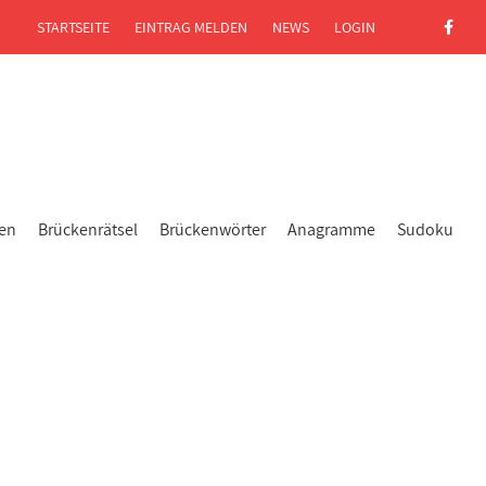
STARTSEITE
EINTRAG MELDEN
NEWS
LOGIN
gen
Brückenrätsel
Brückenwörter
Anagramme
Sudoku