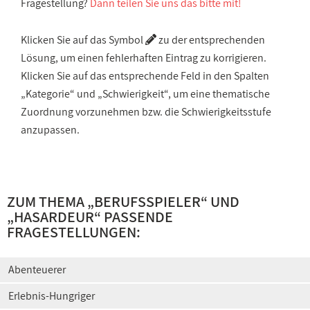
Fragestellung?
Dann teilen Sie uns das bitte mit!
Klicken Sie auf das Symbol
zu der entsprechenden
Lösung, um einen fehlerhaften Eintrag zu korrigieren.
Klicken Sie auf das entsprechende Feld in den Spalten
„Kategorie“ und „Schwierigkeit“, um eine thematische
Zuordnung vorzunehmen bzw. die Schwierigkeitsstufe
anzupassen.
ZUM THEMA „
BERUFSSPIELER
“ UND
„
HASARDEUR
“ PASSENDE
FRAGESTELLUNGEN:
Abenteuerer
Erlebnis-Hungriger