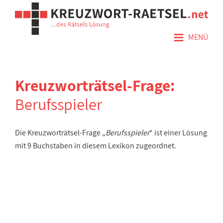
≡
MENÜ
Kreuzworträtsel-Frage:
Berufsspieler
Die Kreuzworträtsel-Frage „
Berufsspieler
“ ist einer Lösung
mit 9 Buchstaben in diesem Lexikon zugeordnet.