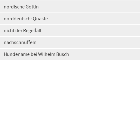
nordische Göttin
norddeutsch: Quaste
nicht der Regelfall
nachschnüffeln
Hundename bei Wilhelm Busch