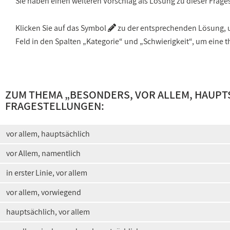
Sie haben einen weiteren Vorschlag als Lösung zu dieser Frage
Klicken Sie auf das Symbol
zu der entsprechenden Lösung, um
Feld in den Spalten „Kategorie“ und „Schwierigkeit“, um ein
ZUM THEMA „
BESONDERS, VOR ALLEM, HAUPT
FRAGESTELLUNGEN:
vor allem, hauptsächlich
vor Allem, namentlich
in erster Linie, vor allem
vor allem, vorwiegend
hauptsächlich, vor allem