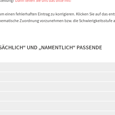
stellung?
Dann teilen Sie uns das bitte mit!
 einen fehlerhaften Eintrag zu korrigieren. Klicken Sie auf das e
e thematische Zuordnung vorzunehmen bzw. die Schwierigkeitsstufe
SÄCHLICH
“ UND „
NAMENTLICH
“ PASSENDE