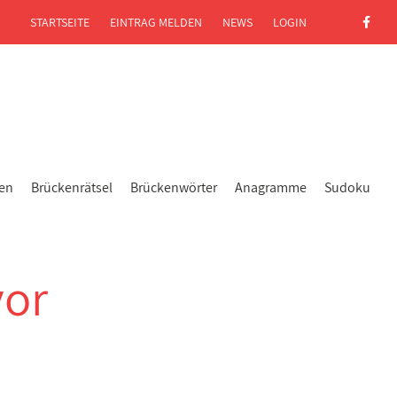
STARTSEITE
EINTRAG MELDEN
NEWS
LOGIN
gen
Brückenrätsel
Brückenwörter
Anagramme
Sudoku
vor