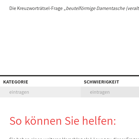
Die Kreuzworträtsel-Frage „
beutelförmige Damentasche (veralt
KATEGORIE
SCHWIERIGKEIT
eintragen
eintragen
So können Sie helfen: