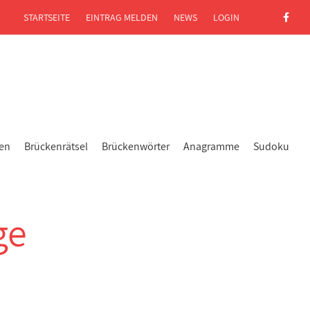
STARTSEITE
EINTRAG MELDEN
NEWS
LOGIN
gen
Brückenrätsel
Brückenwörter
Anagramme
Sudoku
ge