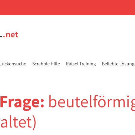
Lückensuche
Scrabble Hilfe
Rätsel Training
Beliebte Lösun
-Frage:
beutelförmi
altet)