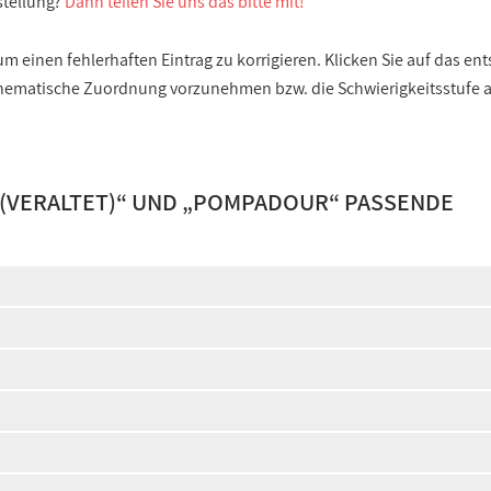
stellung?
Dann teilen Sie uns das bitte mit!
 einen fehlerhaften Eintrag zu korrigieren. Klicken Sie auf das e
e thematische Zuordnung vorzunehmen bzw. die Schwierigkeitsstufe
(VERALTET)
“ UND „
POMPADOUR
“ PASSENDE