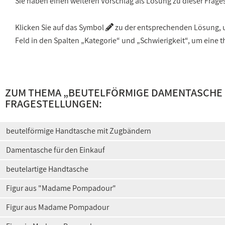
Sie haben einen weiteren Vorschlag als Lösung zu dieser Frage
Klicken Sie auf das Symbol
zu der entsprechenden Lösung, um
Feld in den Spalten „Kategorie“ und „Schwierigkeit“, um ein
ZUM THEMA „
BEUTELFÖRMIGE DAMENTASCHE 
FRAGESTELLUNGEN:
beutelförmige Handtasche mit Zugbändern
Damentasche für den Einkauf
beutelartige Handtasche
Figur aus "Madame Pompadour"
Figur aus Madame Pompadour