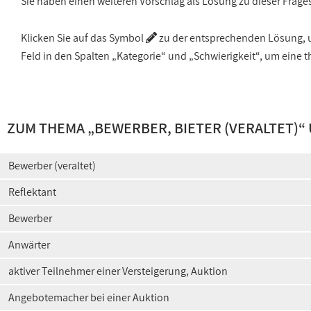
Sie haben einen weiteren Vorschlag als Lösung zu dieser Frage
Klicken Sie auf das Symbol
zu der entsprechenden Lösung, um
Feld in den Spalten „Kategorie“ und „Schwierigkeit“, um ein
ZUM THEMA „
BEWERBER, BIETER (VERALTET)
“
Bewerber (veraltet)
Reflektant
Bewerber
Anwärter
aktiver Teilnehmer einer Versteigerung, Auktion
Angebotemacher bei einer Auktion