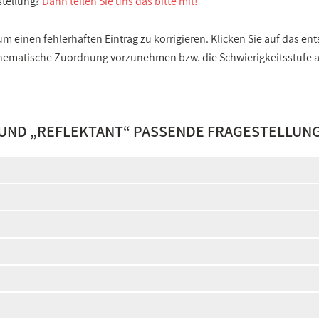
stellung?
Dann teilen Sie uns das bitte mit!
 einen fehlerhaften Eintrag zu korrigieren. Klicken Sie auf das e
e thematische Zuordnung vorzunehmen bzw. die Schwierigkeitsstufe
 UND „
REFLEKTANT
“ PASSENDE FRAGESTELLUN