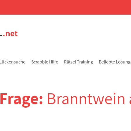
Lückensuche
Scrabble Hilfe
Rätsel Training
Beliebte Lösun
-Frage:
Branntwein 