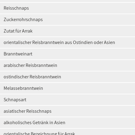
Reisschnaps
Zuckerrohrschnaps
Zutat für Arrak
orientalischer Reisbranntwein aus Ostindien oder Asien
Branntweinart
arabischer Reisbranntwein
ostindischer Reisbranntwein
Melassebranntwein
Schnapsart
asiatischer Reisschnaps
alkoholisches Getränk in Asien
orientalische Bezeichnung für Arrak