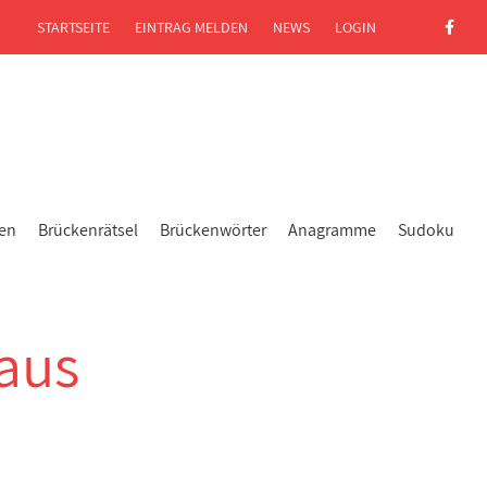
STARTSEITE
EINTRAG MELDEN
NEWS
LOGIN
gen
Brückenrätsel
Brückenwörter
Anagramme
Sudoku
aus