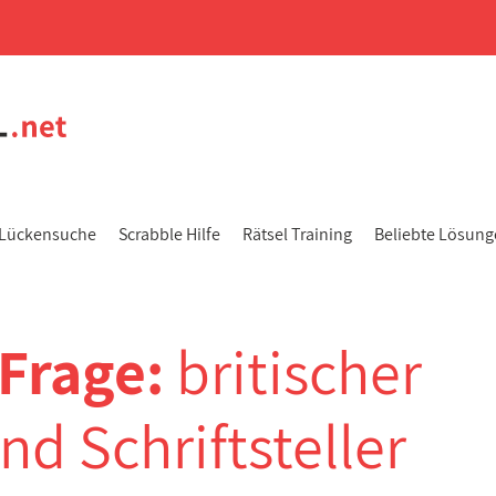
Lückensuche
Scrabble Hilfe
Rätsel Training
Beliebte Lösun
-Frage:
britischer
und Schriftsteller