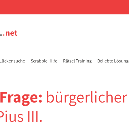
Lückensuche
Scrabble Hilfe
Rätsel Training
Beliebte Lösun
-Frage:
bürgerlicher
us III.