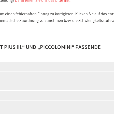
stellung?
Dann teilen Sie uns das bitte mit!
 einen fehlerhaften Eintrag zu korrigieren. Klicken Sie auf das e
e thematische Zuordnung vorzunehmen bzw. die Schwierigkeitsstufe
PIUS III.
“ UND „
PICCOLOMINI
“ PASSENDE