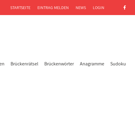
STARTSEITE
EINTRAG MELDEN
NEWS
LOGIN
gen
Brückenrätsel
Brückenwörter
Anagramme
Sudoku