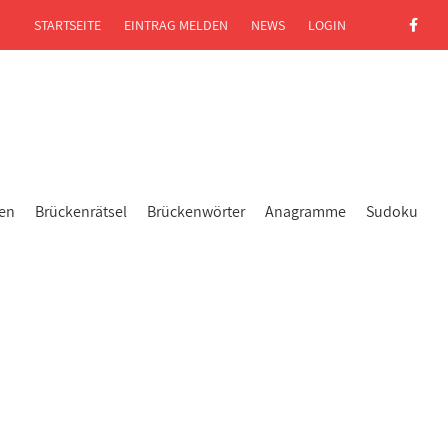
STARTSEITE
EINTRAG MELDEN
NEWS
LOGIN
gen
Brückenrätsel
Brückenwörter
Anagramme
Sudoku