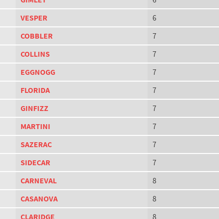
VESPER
6
COBBLER
7
COLLINS
7
EGGNOGG
7
FLORIDA
7
GINFIZZ
7
MARTINI
7
SAZERAC
7
SIDECAR
7
CARNEVAL
8
CASANOVA
8
CLARIDGE
8