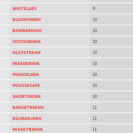
WHITELADY
9
BLOODYMARY
10
BOMBARDINO
10
COCOCABANA
10
GULFSTREAM
10
MIXEDDRINK
10
PINACOLADA
10
POUSSECAFE
10
SHORTDRINK
10
BARGETRAENK
11
KILIMANJARO
11
MIXGETRAENK
11