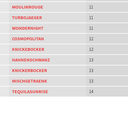
MOULINROUGE
11
TURBOJAEGER
11
WONDERNIGHT
11
COSMOPOLITAN
12
KNICKEBOCKER
12
HAHNENSCHWANZ
13
KNICKERBOCKER
13
MISCHGETRAENK
13
TEQUILASUNRISE
14