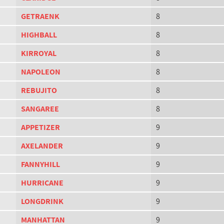
GETRAENK
8
HIGHBALL
8
KIRROYAL
8
NAPOLEON
8
REBUJITO
8
SANGAREE
8
APPETIZER
9
AXELANDER
9
FANNYHILL
9
HURRICANE
9
LONGDRINK
9
MANHATTAN
9