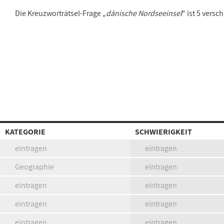
Die Kreuzworträtsel-Frage „
dänische Nordseeinsel
“ ist 5 vers
KATEGORIE
SCHWIERIGKEIT
eintragen
eintragen
Geographie
eintragen
eintragen
eintragen
eintragen
eintragen
eintragen
eintragen