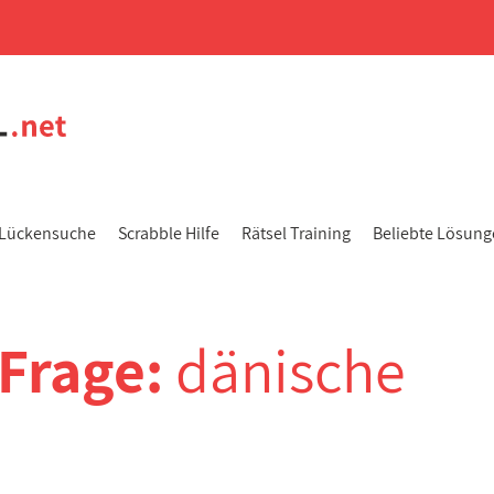
Lückensuche
Scrabble Hilfe
Rätsel Training
Beliebte Lösun
-Frage:
dänische