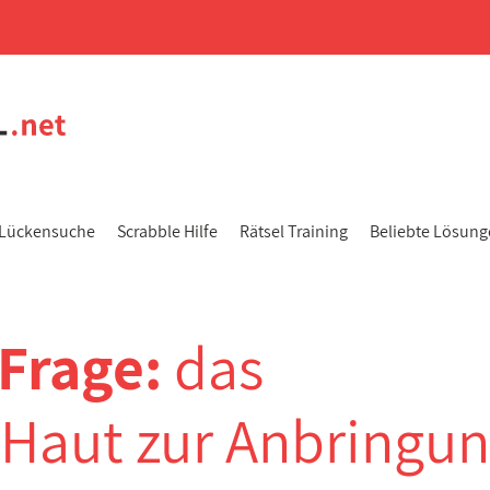
Lückensuche
Scrabble Hilfe
Rätsel Training
Beliebte Lösun
-Frage:
das
 Haut zur Anbringu