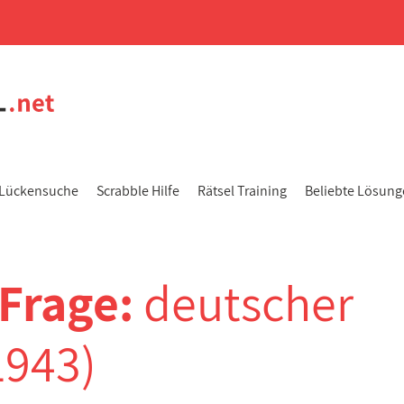
Lückensuche
Scrabble Hilfe
Rätsel Training
Beliebte Lösun
-Frage:
deutscher
1943)