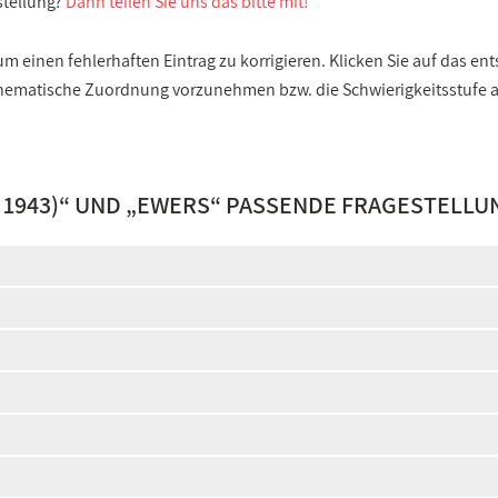
stellung?
Dann teilen Sie uns das bitte mit!
 einen fehlerhaften Eintrag zu korrigieren. Klicken Sie auf das e
e thematische Zuordnung vorzunehmen bzw. die Schwierigkeitsstufe
1943)
“ UND „
EWERS
“ PASSENDE FRAGESTELLU